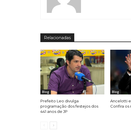
Relacionadas
Blog
Blog
Prefeito Leo divulga
Ancelotti e
programação dos festejos dos
Confira os
441 anos de JP