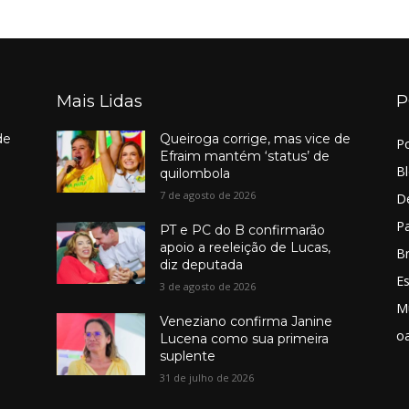
Mais Lidas
P
de
Queiroga corrige, mas vice de
Po
Efraim mantém ‘status’ de
B
quilombola
7 de agosto de 2026
D
Pa
PT e PC do B confirmarão
apoio a reeleição de Lucas,
Br
diz deputada
E
3 de agosto de 2026
M
Veneziano confirma Janine
o
Lucena como sua primeira
suplente
31 de julho de 2026