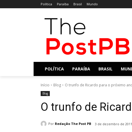
Política
Paraíba
Brasil
Mundo
POLÍTICA
PARAÍBA
BRASIL
MUN
Início
Blog
O trunfo de Ricardo para o próximo an
Blog
O trunfo de Ricar
Por
Redação The Post PB
3 de dezembro de 201