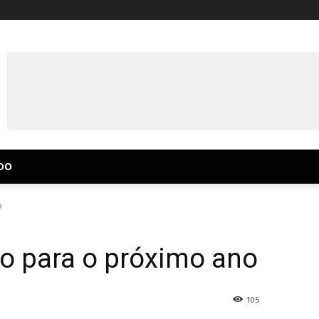
DO
o
do para o próximo ano
1
105