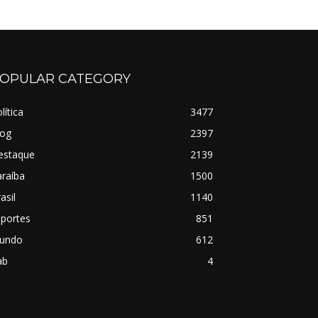
OPULAR CATEGORY
lítica
3477
log
2397
estaque
2139
raíba
1500
asil
1140
sportes
851
undo
612
ab
4