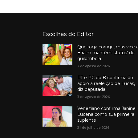
Escolhas do Editor
Queiroga corrige, mas vice 
Efraim mantém ‘status’ de
quilombola
7 de agosto de 2026
PT e PC do B confirmarão
apoio a reeleição de Lucas,
diz deputada
3 de agosto de 2026
Veneziano confirma Janine
Lucena como sua primeira
suplente
31 de julho de 2026