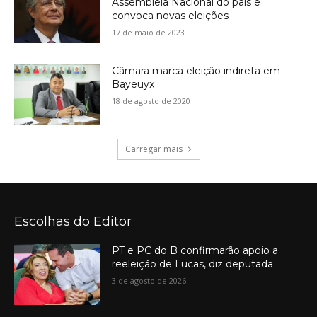
Assembleia Nacional do país e
convoca novas eleições
17 de maio de 2023
Câmara marca eleição indireta em
Bayeuyx
18 de agosto de 2020
Carregar mais
Escolhas do Editor
PT e PC do B confirmarão apoio a
reeleição de Lucas, diz deputada
3 de agosto de 2026