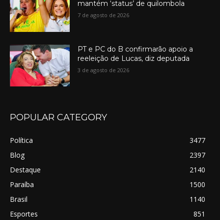
mantém ‘status’ de quilombola
7 de agosto de 2026
PT e PC do B confirmarão apoio a
reeleição de Lucas, diz deputada
3 de agosto de 2026
POPULAR CATEGORY
Política
3477
Blog
2397
Destaque
2140
Paraíba
1500
Brasil
1140
Esportes
851