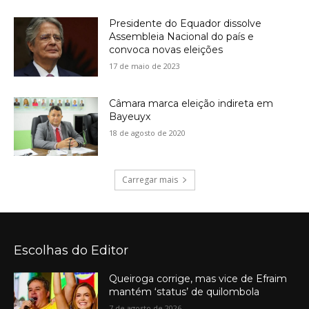
Presidente do Equador dissolve
Assembleia Nacional do país e
convoca novas eleições
17 de maio de 2023
Câmara marca eleição indireta em
Bayeuyx
18 de agosto de 2020
Carregar mais
Escolhas do Editor
Queiroga corrige, mas vice de Efraim
mantém ‘status’ de quilombola
7 de agosto de 2026