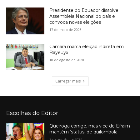
Presidente do Equador dissolve
Assembleia Nacional do país e
convoca novas eleições
17 de maio de 2023
Câmara marca eleição indireta em
Bayeuyx
18 de agosto de 2020
Carregar mais
Escolhas do Editor
Queiroga corrige, mas vice de Efraim
mantém ‘status’ de quilombola
7 de agosto de 2026