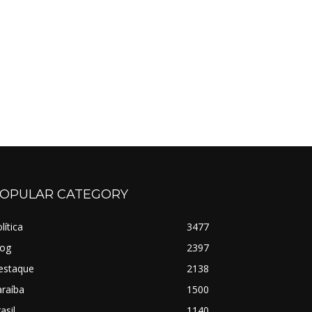
OPULAR CATEGORY
lítica
3477
log
2397
estaque
2138
raíba
1500
asil
1140