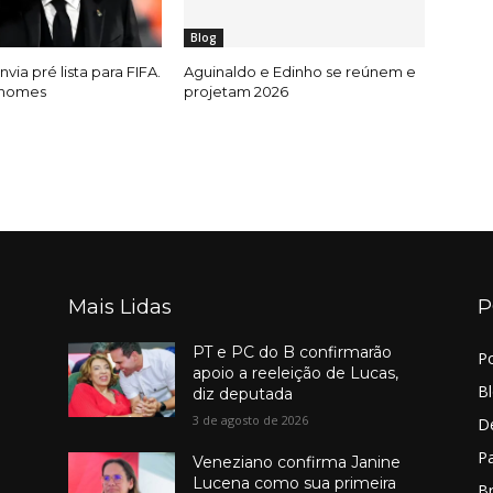
Blog
nvia pré lista para FIFA.
Aguinaldo e Edinho se reúnem e
 nomes
projetam 2026
Mais Lidas
P
PT e PC do B confirmarão
Po
apoio a reeleição de Lucas,
B
diz deputada
3 de agosto de 2026
D
Pa
Veneziano confirma Janine
Lucena como sua primeira
Br