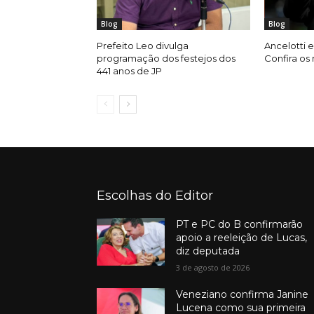
Blog
Blog
Prefeito Leo divulga
Ancelotti e
programação dos festejos dos
Confira os
441 anos de JP
Escolhas do Editor
PT e PC do B confirmarão
apoio a reeleição de Lucas,
diz deputada
3 de agosto de 2026
Veneziano confirma Janine
Lucena como sua primeira