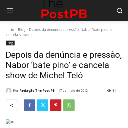
Início
Blog
Depois da denúncia e pressão, Nabor 'bate pino' e
cancela show de...
Blog
Depois da denúncia e pressão,
Nabor ‘bate pino’ e cancela
show de Michel Teló
Por
Redação The Post PB
17 de maio de 2012
81