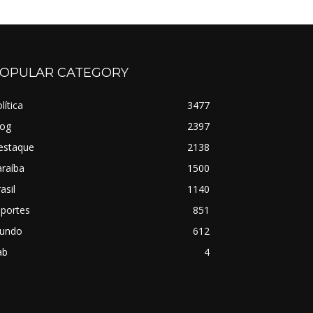
OPULAR CATEGORY
lítica
3477
log
2397
estaque
2138
raíba
1500
asil
1140
sportes
851
undo
612
ab
4