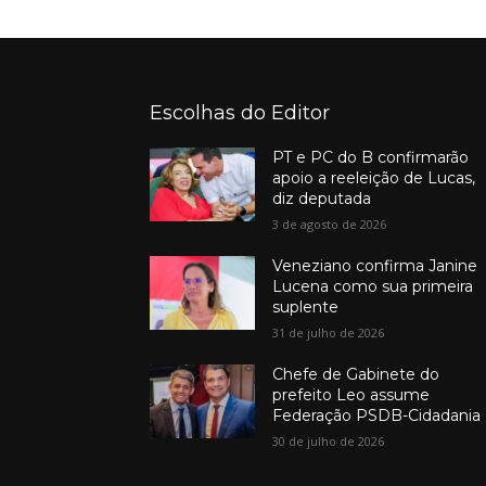
Escolhas do Editor
PT e PC do B confirmarão
apoio a reeleição de Lucas,
diz deputada
3 de agosto de 2026
Veneziano confirma Janine
Lucena como sua primeira
suplente
31 de julho de 2026
Chefe de Gabinete do
prefeito Leo assume
Federação PSDB-Cidadania
30 de julho de 2026