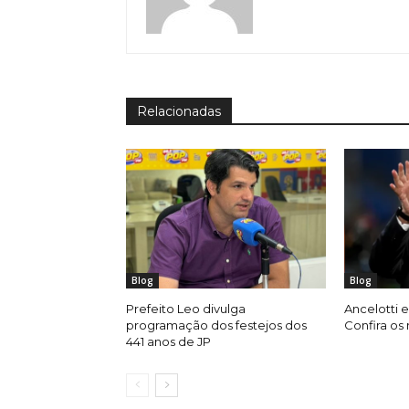
Relacionadas
Blog
Blog
Prefeito Leo divulga
Ancelotti e
programação dos festejos dos
Confira os
441 anos de JP