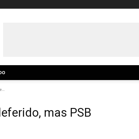
DO
...
 deferido, mas PSB