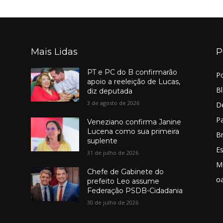
Mais Lidas
P
PT e PC do B confirmarão
Po
apoio a reeleição de Lucas,
B
diz deputada
3 de agosto de 2026
D
Pa
Veneziano confirma Janine
Lucena como sua primeira
Br
suplente
E
31 de julho de 2026
M
Chefe de Gabinete do
o
prefeito Leo assume
Federação PSDB-Cidadania
30 de julho de 2026