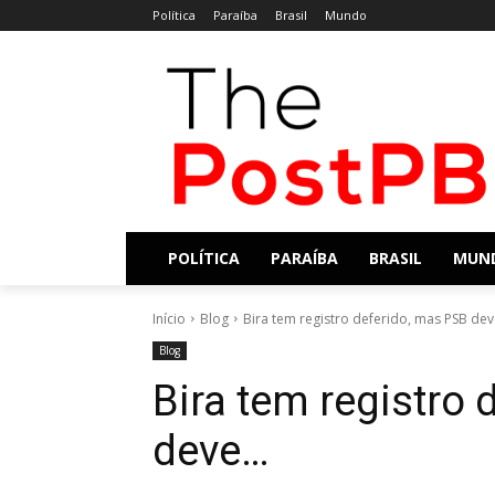
Política
Paraíba
Brasil
Mundo
POLÍTICA
PARAÍBA
BRASIL
MUN
Início
Blog
Bira tem registro deferido, mas PSB deve
Blog
Bira tem registro
deve…