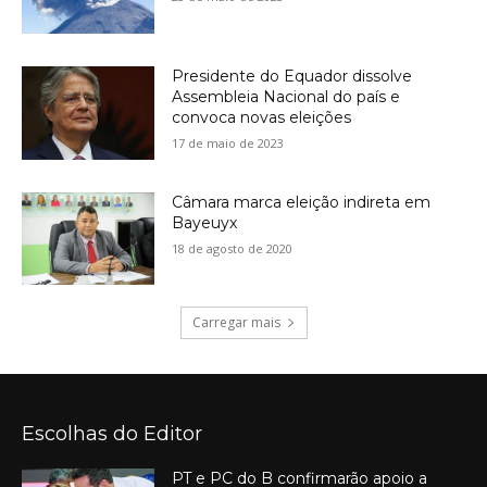
Presidente do Equador dissolve
Assembleia Nacional do país e
convoca novas eleições
17 de maio de 2023
Câmara marca eleição indireta em
Bayeuyx
18 de agosto de 2020
Carregar mais
Escolhas do Editor
PT e PC do B confirmarão apoio a