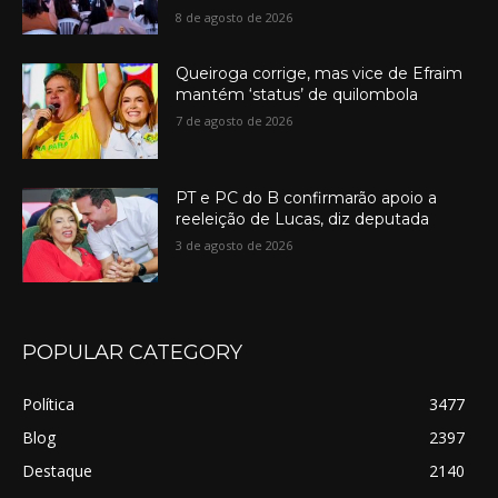
8 de agosto de 2026
Queiroga corrige, mas vice de Efraim
mantém ‘status’ de quilombola
7 de agosto de 2026
PT e PC do B confirmarão apoio a
reeleição de Lucas, diz deputada
3 de agosto de 2026
POPULAR CATEGORY
Política
3477
Blog
2397
Destaque
2140