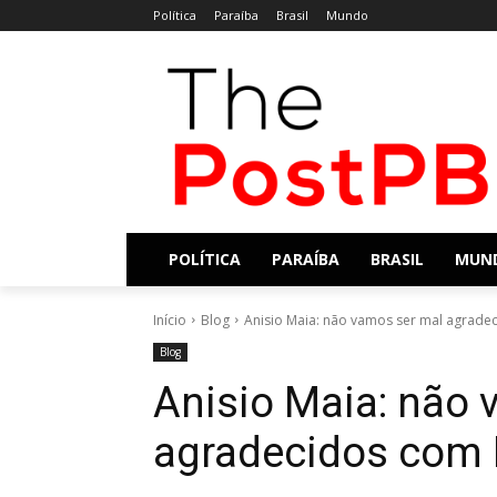
Política
Paraíba
Brasil
Mundo
POLÍTICA
PARAÍBA
BRASIL
MUN
Início
Blog
Anisio Maia: não vamos ser mal agrade
Blog
Anisio Maia: não 
agradecidos com 