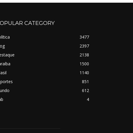
OPULAR CATEGORY
lítica
3477
log
2397
estaque
2138
raíba
1500
asil
1140
sportes
851
undo
612
ab
4