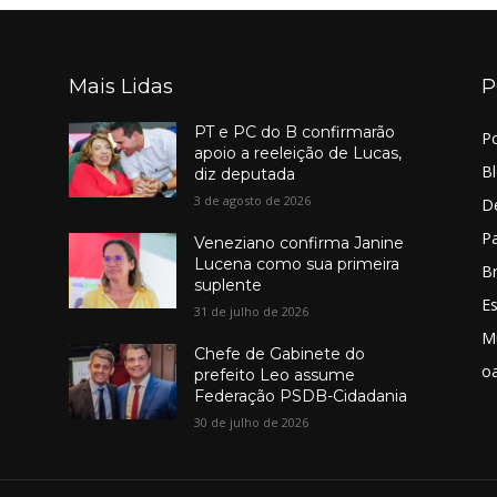
Mais Lidas
P
PT e PC do B confirmarão
Po
apoio a reeleição de Lucas,
B
diz deputada
3 de agosto de 2026
D
Pa
Veneziano confirma Janine
Lucena como sua primeira
Br
suplente
E
31 de julho de 2026
M
Chefe de Gabinete do
o
prefeito Leo assume
Federação PSDB-Cidadania
30 de julho de 2026