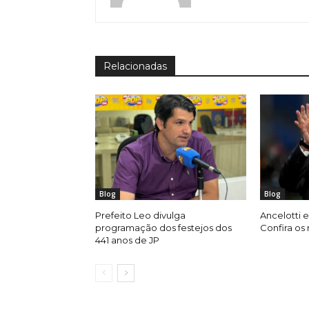
Relacionadas
Blog
Blog
Prefeito Leo divulga
Ancelotti e
programação dos festejos dos
Confira os
441 anos de JP