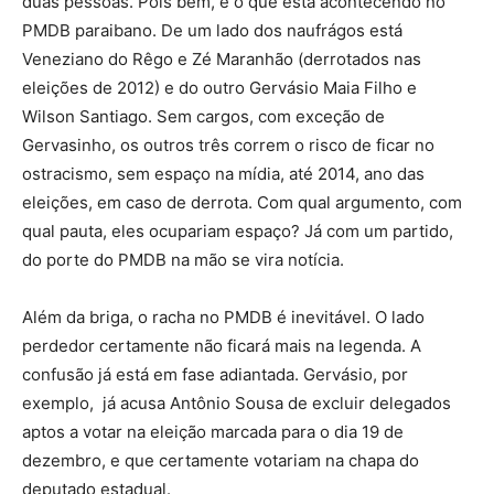
duas pessoas. Pois bem, é o que está acontecendo no
PMDB paraibano. De um lado dos naufrágos está
Veneziano do Rêgo e Zé Maranhão (derrotados nas
eleições de 2012) e do outro Gervásio Maia Filho e
Wilson Santiago. Sem cargos, com exceção de
Gervasinho, os outros três correm o risco de ficar no
ostracismo, sem espaço na mídia, até 2014, ano das
eleições, em caso de derrota. Com qual argumento, com
qual pauta, eles ocupariam espaço? Já com um partido,
do porte do PMDB na mão se vira notícia.
Além da briga, o racha no PMDB é inevitável. O lado
perdedor certamente não ficará mais na legenda. A
confusão já está em fase adiantada. Gervásio, por
exemplo, já acusa Antônio Sousa de excluir delegados
aptos a votar na eleição marcada para o dia 19 de
dezembro, e que certamente votariam na chapa do
deputado estadual.