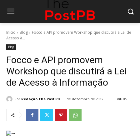
Início
Blog
Focco e API promovem Workshop que discutirá a Lei de
Acesso à...
Blog
Focco e API promovem
Workshop que discutirá a Lei
de Acesso à Informação
Por
Redação The Post PB
3 de dezembro de 2012
85