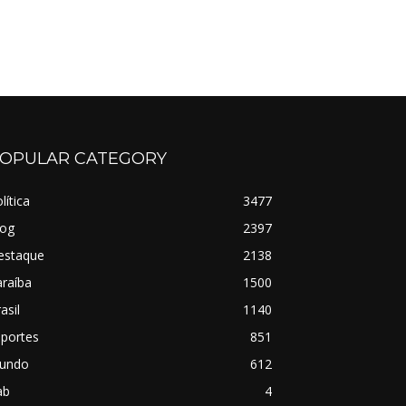
OPULAR CATEGORY
lítica
3477
log
2397
estaque
2138
raíba
1500
asil
1140
sportes
851
undo
612
ab
4