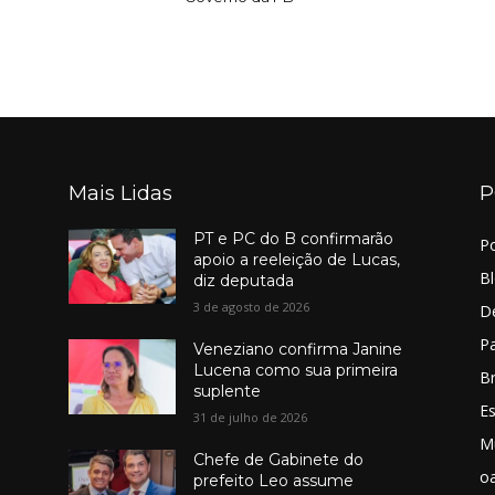
Mais Lidas
P
PT e PC do B confirmarão
Po
apoio a reeleição de Lucas,
B
diz deputada
3 de agosto de 2026
D
Pa
Veneziano confirma Janine
Lucena como sua primeira
Br
suplente
E
31 de julho de 2026
M
Chefe de Gabinete do
o
prefeito Leo assume