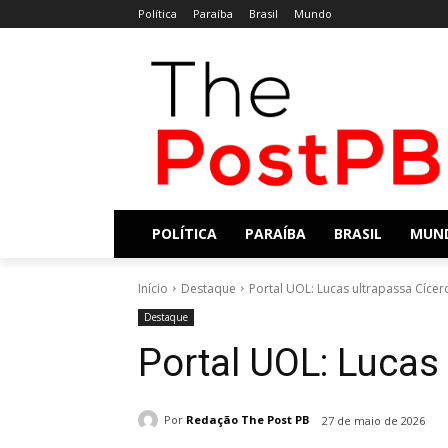
Política
Paraíba
Brasil
Mundo
POLÍTICA
PARAÍBA
BRASIL
MUN
Início
Destaque
Portal UOL: Lucas ultrapassa Cícer
Destaque
Portal UOL: Lucas
Por
Redação The Post PB
27 de maio de 2026