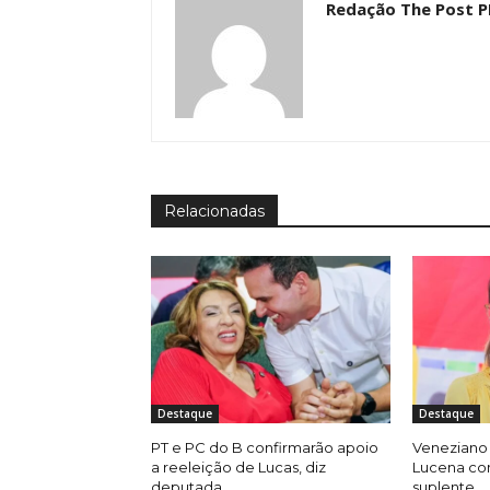
Redação The Post P
Relacionadas
Destaque
Destaque
PT e PC do B confirmarão apoio
Veneziano 
a reeleição de Lucas, diz
Lucena co
deputada
suplente