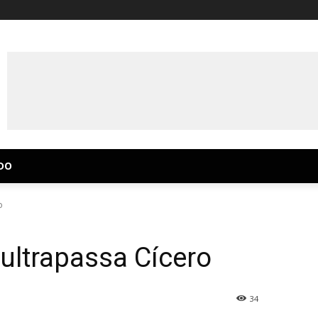
DO
o
 ultrapassa Cícero
34