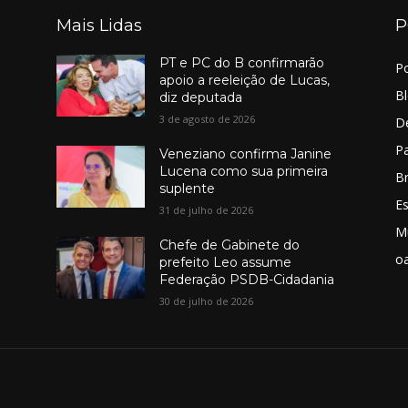
Mais Lidas
P
PT e PC do B confirmarão
Po
apoio a reeleição de Lucas,
B
diz deputada
3 de agosto de 2026
D
Pa
Veneziano confirma Janine
Lucena como sua primeira
Br
suplente
E
31 de julho de 2026
M
Chefe de Gabinete do
o
prefeito Leo assume
Federação PSDB-Cidadania
30 de julho de 2026