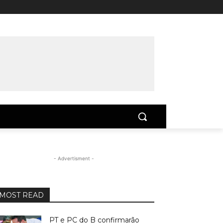
- Advertisment -
MOST READ
PT e PC do B confirmarão