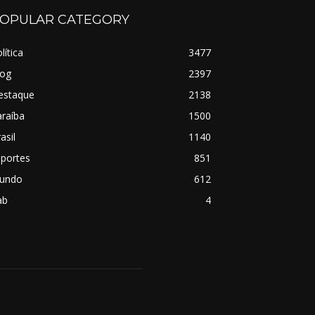
OPULAR CATEGORY
lítica
3477
log
2397
estaque
2138
raíba
1500
asil
1140
sportes
851
undo
612
ab
4