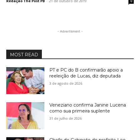
Redação The Post PB
-
21 de outubro de 2019
0
- Advertisment -
MOST READ
PT e PC do B confirmarão apoio a
reeleição de Lucas, diz deputada
3 de agosto de 2026
Veneziano confirma Janine Lucena
como sua primeira suplente
31 de julho de 2026
Chefe de Gabinete do prefeito Leo