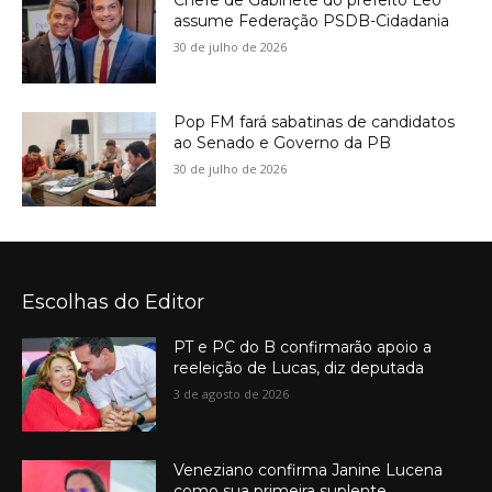
assume Federação PSDB-Cidadania
30 de julho de 2026
Pop FM fará sabatinas de candidatos
ao Senado e Governo da PB
30 de julho de 2026
Escolhas do Editor
PT e PC do B confirmarão apoio a
reeleição de Lucas, diz deputada
3 de agosto de 2026
Veneziano confirma Janine Lucena
como sua primeira suplente