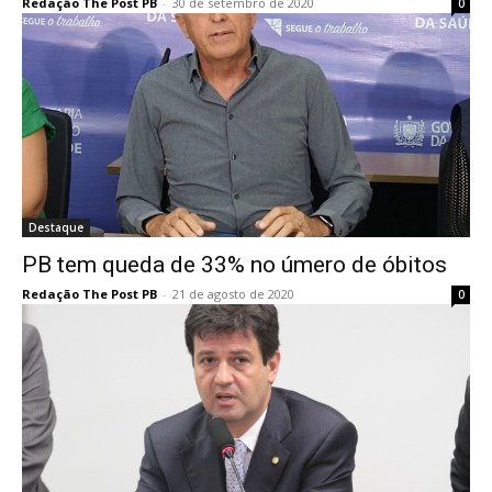
Redação The Post PB
-
30 de setembro de 2020
0
Destaque
PB tem queda de 33% no úmero de óbitos
Redação The Post PB
-
21 de agosto de 2020
0