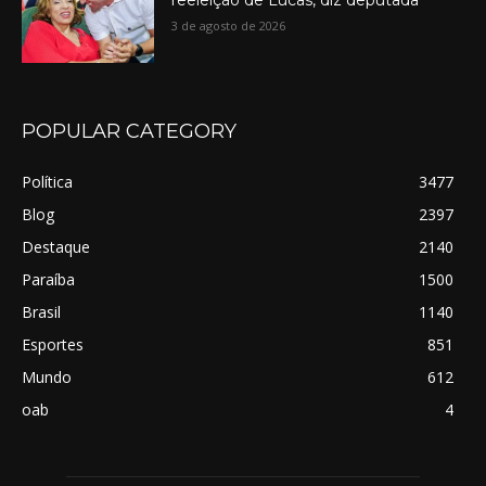
reeleição de Lucas, diz deputada
3 de agosto de 2026
POPULAR CATEGORY
Política
3477
Blog
2397
Destaque
2140
Paraíba
1500
Brasil
1140
Esportes
851
Mundo
612
oab
4