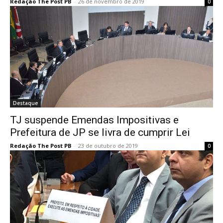
Redação The Post PB
-
26 de novembro de 2019
0
Destaque
TJ suspende Emendas Impositivas e
Prefeitura de JP se livra de cumprir Lei
Redação The Post PB
-
23 de outubro de 2019
0