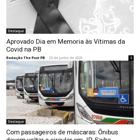
Destaque
Aprovado Dia em Memoria às Vítimas da
Covid na PB
Redação The Post PB
-
25 de junho de 2020
0
Destaque
Com passageiros de máscaras: Ônibus