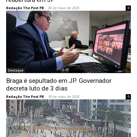
Redação The Post PB
-
28 de maio de 2020
0
Destaque
Braga é sepultado em JP. Governador
decreta luto de 3 dias
Redação The Post PB
-
18 de maio de 2020
0