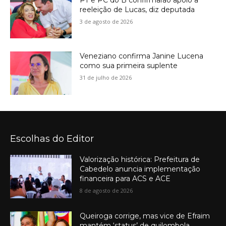
reeleição de Lucas, diz deputada
3 de agosto de 2026
Veneziano confirma Janine Lucena
como sua primeira suplente
31 de julho de 2026
Escolhas do Editor
Valorização histórica: Prefeitura de
Cabedelo anuncia implementação
financeira para ACS e ACE
8 de agosto de 2026
Queiroga corrige, mas vice de Efraim
mantém ‘status’ de quilombola