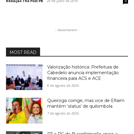
Redação The Post PB
-
29 de julho de 2019
0
- Advertisment -
MOST READ
Valorização histórica: Prefeitura de
Cabedelo anuncia implementação
financeira para ACS e ACE
8 de agosto de 2026
Queiroga corrige, mas vice de Efraim
mantém ‘status’ de quilombola
7 de agosto de 2026
PT e PC do B confirmarão apoio a