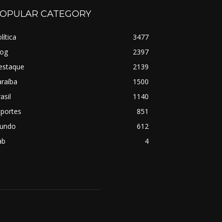
OPULAR CATEGORY
lítica
3477
log
2397
estaque
2139
raíba
1500
asil
1140
sportes
851
undo
612
ab
4