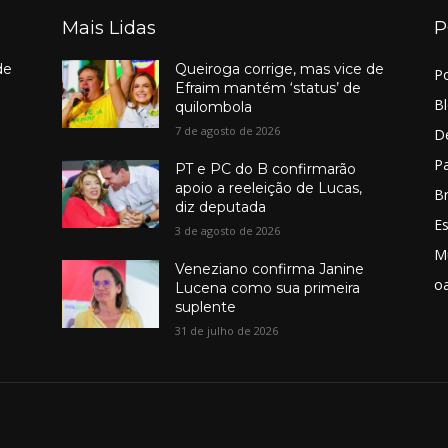
Mais Lidas
P
de
Queiroga corrige, mas vice de
Po
Efraim mantém ‘status’ de
B
quilombola
7 de agosto de 2026
D
Pa
PT e PC do B confirmarão
apoio a reeleição de Lucas,
Br
diz deputada
E
3 de agosto de 2026
M
Veneziano confirma Janine
o
Lucena como sua primeira
suplente
31 de julho de 2026