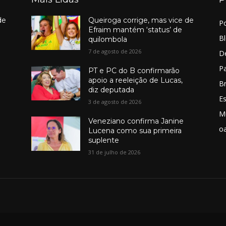
de
Queiroga corrige, mas vice de
Po
Efraim mantém ‘status’ de
B
quilombola
7 de agosto de 2026
D
Pa
PT e PC do B confirmarão
apoio a reeleição de Lucas,
Br
diz deputada
E
3 de agosto de 2026
M
Veneziano confirma Janine
o
Lucena como sua primeira
suplente
31 de julho de 2026