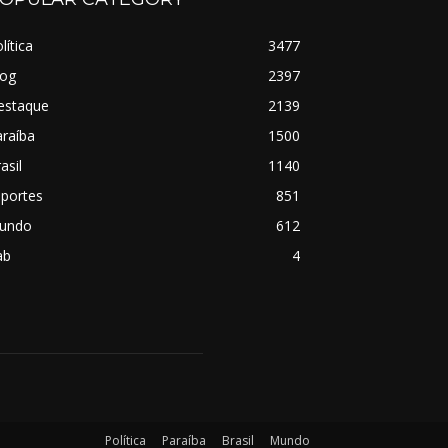
lítica
3477
log
2397
estaque
2139
raíba
1500
asil
1140
sportes
851
undo
612
ab
4
Política
Paraíba
Brasil
Mundo