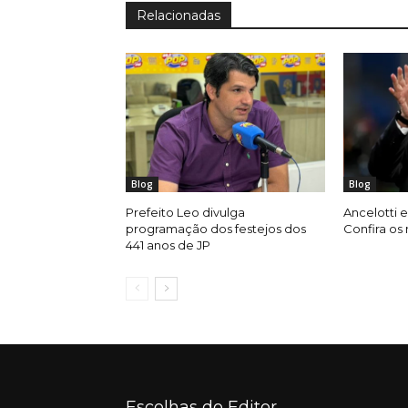
Relacionadas
Blog
Blog
Prefeito Leo divulga
Ancelotti e
programação dos festejos dos
Confira os
441 anos de JP
Escolhas do Editor