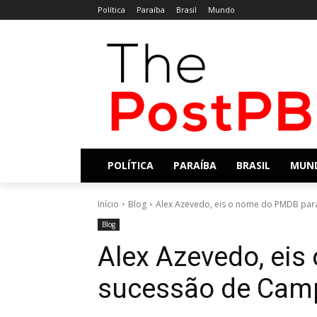
Política
Paraíba
Brasil
Mundo
POLÍTICA
PARAÍBA
BRASIL
MUN
Início
Blog
Alex Azevedo, eis o nome do PMDB pa
Blog
Alex Azevedo, ei
sucessão de Cam