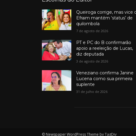
Queiroga corrige, mas vice 
Efraim mantém ‘status’ de
quilombola
7 de agosto de 2026
PT e PC do B confirmarão
apoio a reeleição de Lucas,
diz deputada
3 de agosto de 2026
Veneziano confirma Janine
Lucena como sua primeira
suplente
31 de julho de 2026
© Newspaper WordPress Theme by TagDiv