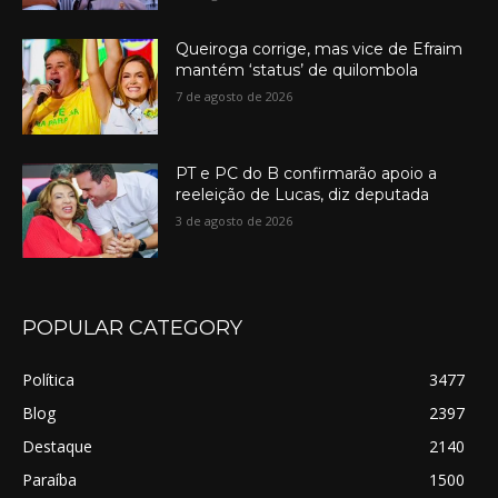
Queiroga corrige, mas vice de Efraim
mantém ‘status’ de quilombola
7 de agosto de 2026
PT e PC do B confirmarão apoio a
reeleição de Lucas, diz deputada
3 de agosto de 2026
POPULAR CATEGORY
Política
3477
Blog
2397
Destaque
2140
Paraíba
1500