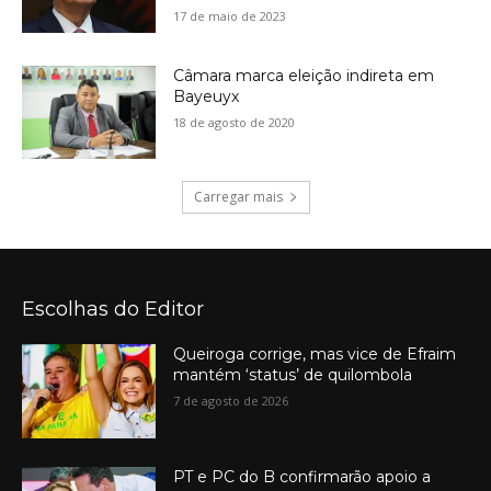
17 de maio de 2023
Câmara marca eleição indireta em
Bayeuyx
18 de agosto de 2020
Carregar mais
Escolhas do Editor
Queiroga corrige, mas vice de Efraim
mantém ‘status’ de quilombola
7 de agosto de 2026
PT e PC do B confirmarão apoio a