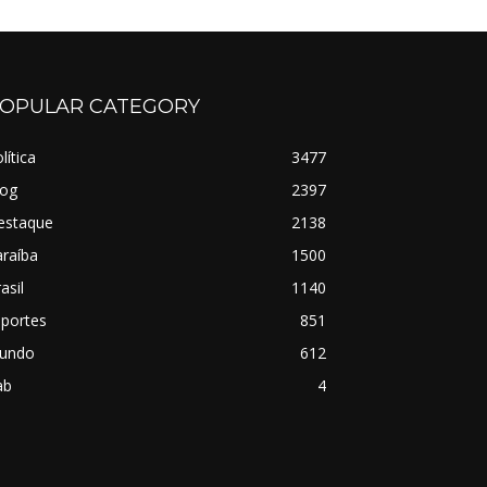
OPULAR CATEGORY
lítica
3477
log
2397
estaque
2138
raíba
1500
asil
1140
sportes
851
undo
612
ab
4