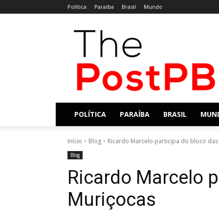
Política
Paraíba
Brasil
Mundo
POLÍTICA
PARAÍBA
BRASIL
MUN
Início
Blog
Ricardo Marcelo participa do bloco das
Blog
Ricardo Marcelo p
Muriçocas