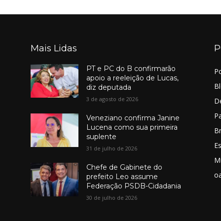
Mais Lidas
P
PT e PC do B confirmarão
Po
apoio a reeleição de Lucas,
B
diz deputada
3 de agosto de 2026
D
Pa
Veneziano confirma Janine
Lucena como sua primeira
Br
suplente
E
31 de julho de 2026
M
Chefe de Gabinete do
o
prefeito Leo assume
Federação PSDB-Cidadania
30 de julho de 2026