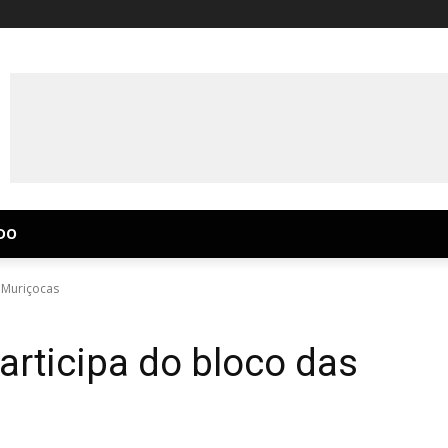
DO
 Muriçocas
articipa do bloco das