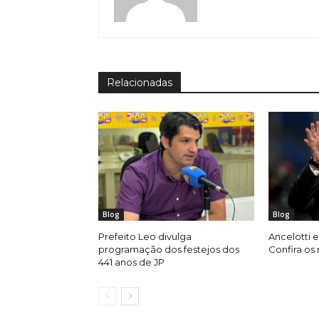
Relacionadas
Blog
Blog
Prefeito Leo divulga
Ancelotti e
programação dos festejos dos
Confira os
441 anos de JP