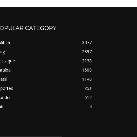
OPULAR CATEGORY
lítica
3477
log
2397
estaque
2138
raíba
1500
asil
1140
sportes
851
undo
612
ab
4