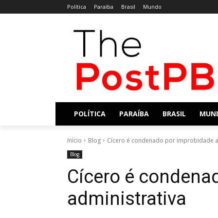
Política
Paraíba
Brasil
Mundo
POLÍTICA
PARAÍBA
BRASIL
MUN
Início
Blog
Cícero é condenado por improbidade a
Blog
Cícero é condena
administrativa