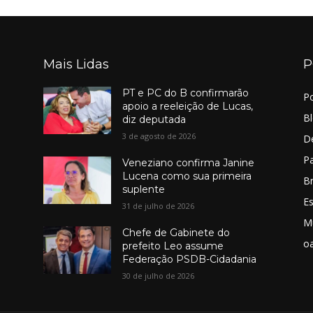
Mais Lidas
P
PT e PC do B confirmarão
Po
apoio a reeleição de Lucas,
B
diz deputada
3 de agosto de 2026
D
Pa
Veneziano confirma Janine
Lucena como sua primeira
Br
suplente
E
31 de julho de 2026
M
Chefe de Gabinete do
o
prefeito Leo assume
Federação PSDB-Cidadania
30 de julho de 2026