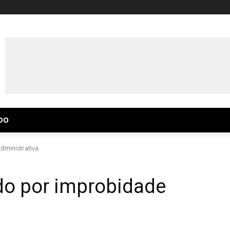
DO
dministrativa
do por improbidade