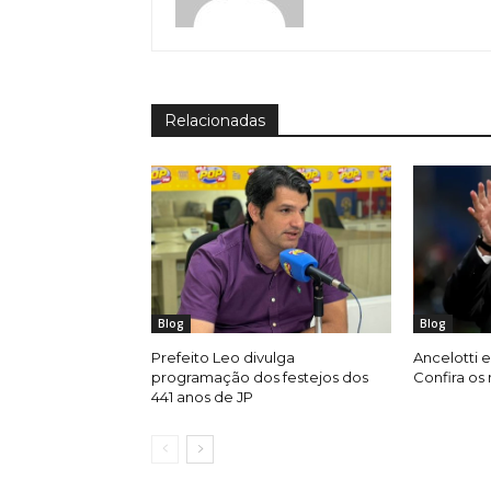
Relacionadas
Blog
Blog
Prefeito Leo divulga
Ancelotti e
programação dos festejos dos
Confira os
441 anos de JP