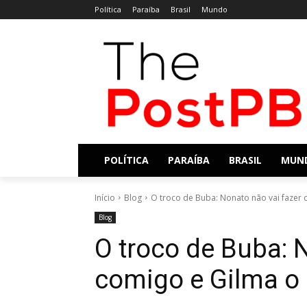
Política
Paraíba
Brasil
Mundo
POLÍTICA
PARAÍBA
BRASIL
MUN
Início
Blog
O troco de Buba: Nonato não vai fazer c
Blog
O troco de Buba: 
comigo e Gilma o