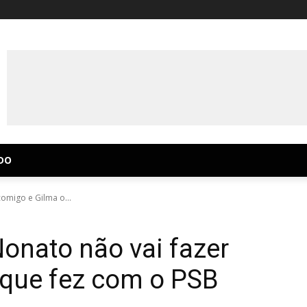
DO
omigo e Gilma o...
Nonato não vai fazer
 que fez com o PSB