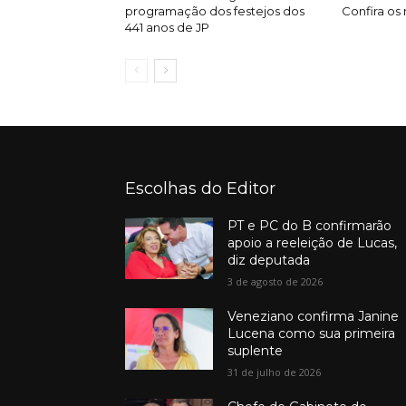
programação dos festejos dos
Confira os
441 anos de JP
Escolhas do Editor
PT e PC do B confirmarão
apoio a reeleição de Lucas,
diz deputada
3 de agosto de 2026
Veneziano confirma Janine
Lucena como sua primeira
suplente
31 de julho de 2026