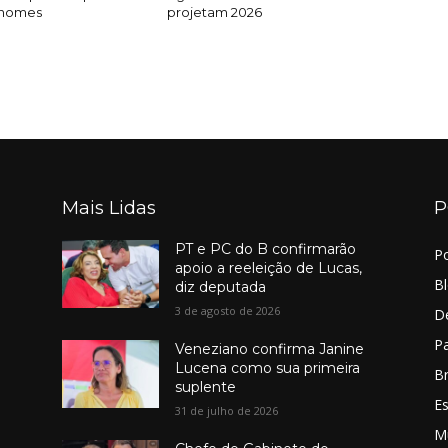
 nomes
projetam 2026
Mais Lidas
P
PT e PC do B confirmarão
Po
apoio a reeleição de Lucas,
B
diz deputada
3 de agosto de 2026
D
Pa
Veneziano confirma Janine
Lucena como sua primeira
Br
suplente
E
31 de julho de 2026
M