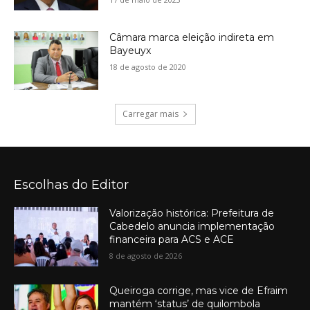
Câmara marca eleição indireta em
Bayeuyx
18 de agosto de 2020
Carregar mais
Escolhas do Editor
Valorização histórica: Prefeitura de
Cabedelo anuncia implementação
financeira para ACS e ACE
8 de agosto de 2026
Queiroga corrige, mas vice de Efraim
mantém ‘status’ de quilombola