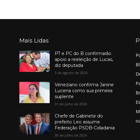
Mais Lidas
P
PT e PC do B confirmarão
Po
apoio a reeleição de Lucas,
B
diz deputada
3 de agosto de 2026
D
Pa
Veneziano confirma Janine
Lucena como sua primeira
Br
suplente
E
31 de julho de 2026
M
Chefe de Gabinete do
o
prefeito Leo assume
Federação PSDB-Cidadania
30 de julho de 2026