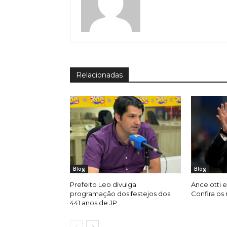
Relacionadas
Blog
Blog
Prefeito Leo divulga
Ancelotti e
programação dos festejos dos
Confira os
441 anos de JP