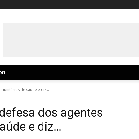
DO
unitários de saúde e diz...
defesa dos agentes
aúde e diz…