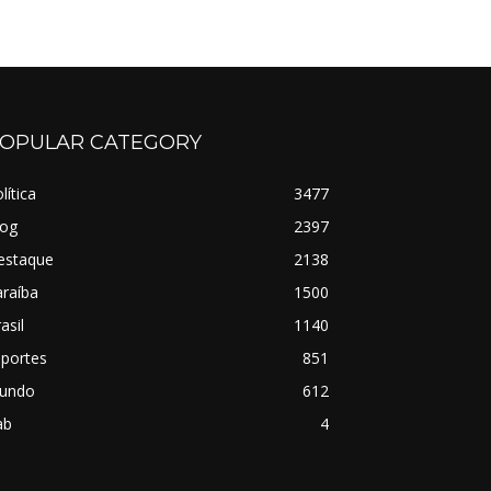
OPULAR CATEGORY
lítica
3477
log
2397
estaque
2138
raíba
1500
asil
1140
sportes
851
undo
612
ab
4