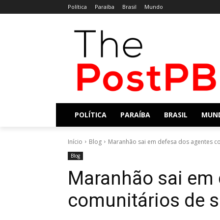
Política
Paraíba
Brasil
Mundo
POLÍTICA
PARAÍBA
BRASIL
MUN
Início
Blog
Maranhão sai em defesa dos agentes com
Blog
Maranhão sai em 
comunitários de s