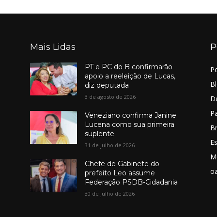
Mais Lidas
P
PT e PC do B confirmarão
Po
apoio a reeleição de Lucas,
B
diz deputada
3 de agosto de 2026
D
Pa
Veneziano confirma Janine
Lucena como sua primeira
Br
suplente
E
31 de julho de 2026
M
Chefe de Gabinete do
o
prefeito Leo assume
Federação PSDB-Cidadania
30 de julho de 2026