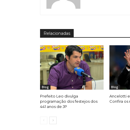
Relacionadas
Blog
Blog
Prefeito Leo divulga
Ancelotti e
programação dos festejos dos
Confira os
441 anos de JP