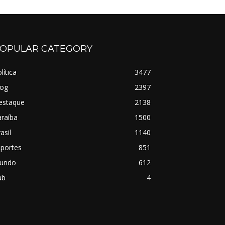
OPULAR CATEGORY
lítica
3477
log
2397
estaque
2138
raíba
1500
asil
1140
sportes
851
undo
612
ab
4