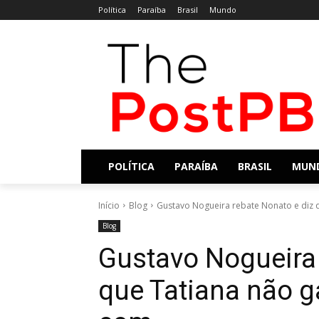
Política
Paraíba
Brasil
Mundo
POLÍTICA
PARAÍBA
BRASIL
MUN
Início
Blog
Gustavo Nogueira rebate Nonato e diz 
Blog
Gustavo Nogueira 
que Tatiana não 